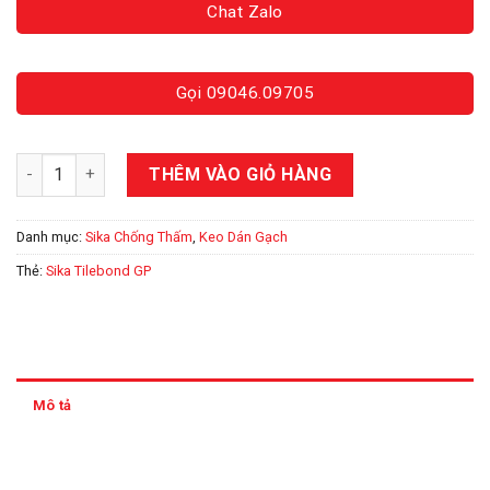
Chat Zalo
Gọi 09046.09705
Sika Tilebond GP số lượng
THÊM VÀO GIỎ HÀNG
Danh mục:
Sika Chống Thấm
,
Keo Dán Gạch
Thẻ:
Sika Tilebond GP
Mô tả
Đánh giá (0)