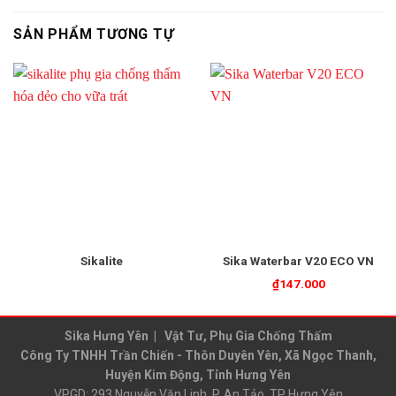
SẢN PHẨM TƯƠNG TỰ
Sikalite
Sika Waterbar V20 ECO VN
₫
147.000
Sika Hưng Yên | Vật Tư, Phụ Gia Chống Thấm
Công Ty TNHH Trần Chiến - Thôn Duyên Yên, Xã Ngọc Thanh,
Huyện Kim Động, Tỉnh Hưng Yên
VPGD: 293 Nguyễn Văn Linh, P. An Tảo, TP Hưng Yên