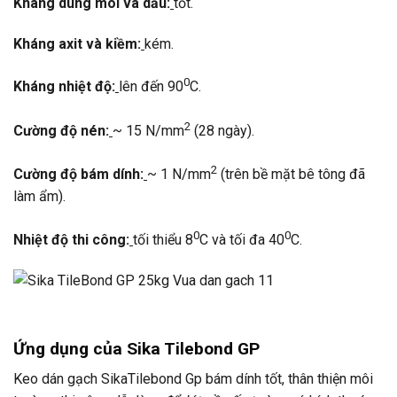
Kháng dung môi và dầu:
tốt.
Kháng axit và kiềm:
kém.
0
Kháng nhiệt độ:
lên đến 90
C.
2
Cường độ nén:
~ 15 N/mm
(28 ngày).
2
Cường độ bám dính:
~ 1 N/mm
(trên bề mặt bê tông đã
làm ẩm).
0
0
Nhiệt độ thi công:
tối thiểu 8
C và tối đa 40
C.
Ứng dụng của Sika Tilebond GP
Keo dán gạch SikaTilebond Gp bám dính tốt, thân thiện môi