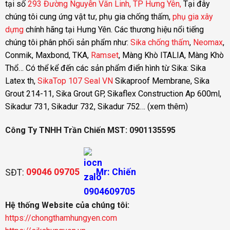
tại số
293 Đường Nguyễn Văn Linh, TP Hưng Yên,
Tại đây
chúng tôi cung ứng vật tư, phụ gia chống thấm,
phụ gia xây
dựng
chính hãng tại Hưng Yên. Các thương hiệu nổi tiếng
chúng tôi phân phối sản phẩm như:
Sika chống thấm
,
Neomax
,
Conmik, Maxbond, TKA,
Ramset
, Màng Khò ITALIA, Màng Khò
Thổ… Có thể kể đến các sản phẩm điển hình từ Sika:
Sika
Latex th
,
SikaTop 107 Seal VN
Sikaproof Membrane
,
Sika
Grout 214-11
,
Sika Grout GP
,
Sikaflex Construction Ap 600ml
,
Sikadur 731, Sikadur 732, Sikadur 752…
(xem thêm)
Công Ty TNHH Trần Chiến MST: 0901135595
SĐT:
09046 09705
Mr: Chiến
Hệ thống Website của chúng tôi:
https://chongthamhungyen.com