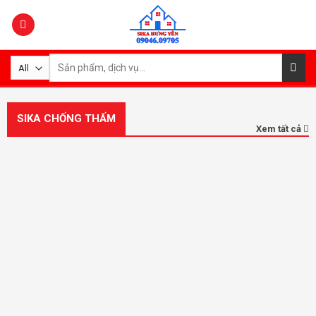
Skip
to
content
Tìm
kiếm:
SIKA CHỐNG THẤM
Xem tất cả
Sikaproof Membrane 18kg
Sikadur 731